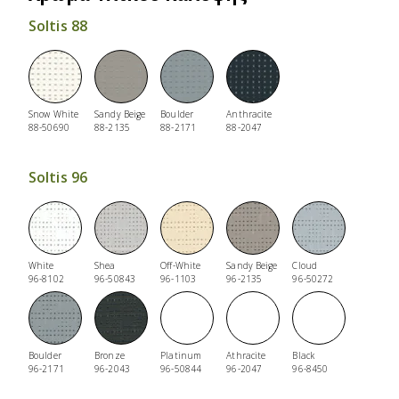
Soltis 88
Snow White
Sandy Beige
Boulder
Anthracite
88-50690
88-2135
88-2171
88-2047
Soltis 96
White
Shea
Off-White
Sandy Beige
Cloud
96-8102
96-50843
96-1103
96-2135
96-50272
Boulder
Bronze
Platinum
Athracite
Black
96-2171
96-2043
96-50844
96-2047
96-8450