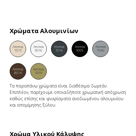
Χρώματα Αλουμινίων
Ammos
Ammos
Ammos
Ammos
Ammos
1013
9016
7016
9005
7040
Ammos
Ammos
8014
1019
Τα παραπάνω χρώματα είναι διαθέσιμα δωρεάν.
Επιπλέον, παρέχουμε οποιαδήποτε χρωματική απόχρωση
καθώς επίσης και φινιρίσματα ανοδιωμένου αλουμινίου
και απομίμησης ξύλου.
Χρώμα Υλικού Κάλυψης