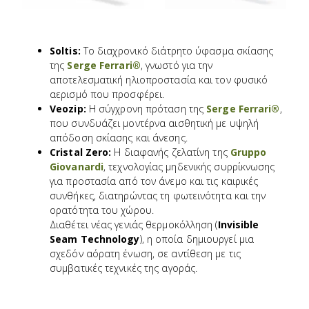
Soltis:
Το διαχρονικό διάτρητο ύφασμα σκίασης
της
Serge Ferrari®
, γνωστό για την
αποτελεσματική ηλιοπροστασία και τον φυσικό
αερισμό που προσφέρει.
Veozip:
Η σύγχρονη πρόταση της
Serge Ferrari®
,
που συνδυάζει μοντέρνα αισθητική με υψηλή
απόδοση σκίασης και άνεσης.
Cristal Zero:
Η διαφανής ζελατίνη της
Gruppo
Giovanardi
, τεχνολογίας μηδενικής συρρίκνωσης
για προστασία από τον άνεμο και τις καιρικές
συνθήκες, διατηρώντας τη φωτεινότητα και την
ορατότητα του χώρου.
Διαθέτει νέας γενιάς θερμοκόλληση (
Invisible
Seam Technology
), η οποία δημιουργεί μια
σχεδόν αόρατη ένωση, σε αντίθεση με τις
συμβατικές τεχνικές της αγοράς.