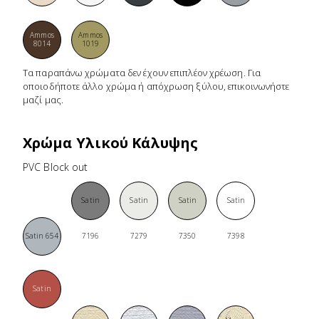
Ammos
Ammos
8014
1019
Τα παραπάνω χρώματα δεν έχουν επιπλέον χρέωση.
Για
οποιοδήποτε άλλο χρώμα ή απόχρωση ξύλου, επικοινωνήστε
μαζί μας.
Χρώμα Υλικού Κάλυψης
PVC Block out
Satin
Satin
Satin
Satin
Satin 654
7196
7279
7350
7398
Satin