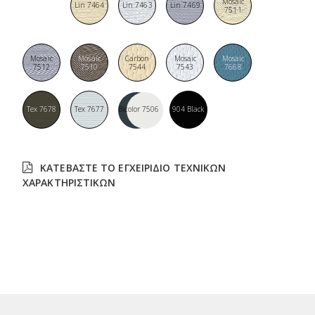
Mosaic
7650
Lin 7464
Lin 7463
Lin 7469
7511
Mosaic
Mosaic
Carbon
Mosaic
Mosaic
7512
7510
7544
7543
7668
Tex 7678
Tex 7677
Bicolor 7506
904 Black
ΚΑΤΕΒΆΣΤΕ ΤΟ ΕΓΧΕΙΡΊΔΙΟ ΤΕΧΝΙΚΏΝ
ΧΑΡΑΚΤΗΡΙΣΤΙΚΏΝ