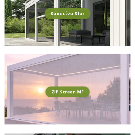
Κασετίνα Star
ZIP Screen MF