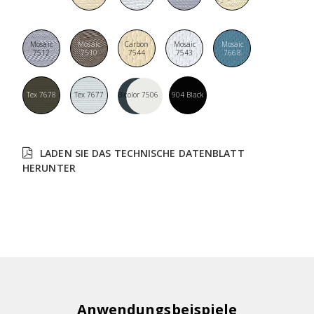
Mosaic
Mosaic
Carbon
Mosaic
Mosaic
7512
7510
7544
7543
7668
Tex 7678
Tex 7677
Bicolor 7506
904 Black
LADEN SIE DAS TECHNISCHE DATENBLATT
HERUNTER
Anwendungsbeispiele