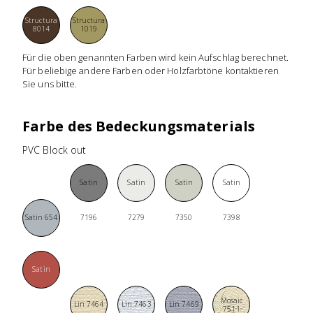
Structura
Structura
8014
1019
Für die oben genannten Farben wird kein Aufschlag berechnet.
Für beliebige andere Farben oder Holzfarbtöne kontaktieren
Sie uns bitte.
Farbe des Bedeckungsmaterials
PVC Block out
Satin
Satin
Satin
Satin
Satin 654
7196
7279
7350
7398
Satin
Mosaic
7650
Lin 7464
Lin 7463
Lin 7469
7511