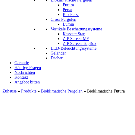
Bioklimatische Pergolen
Futura
Persa
Bio-Persa
Cross Pergolen
Lumia
Vertikale Beschattungssysteme
Kassette Star
ZIP Screen MF
ΖIP Screen TopBox
LED-Beleuchtungssysteme
Geländer
Dächer
Garantie
Häufige Fragen
Nachrichten
Kontakt
Angebot bitten
Zuhause
»
Produkte
»
Bioklimatische Pergolen
»
Bioklimatische Futura