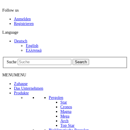
Follow us
Anmelden
Registrieren
Language
Deutsch
English
Ελληνικά
Suche
Search
MENU
MENU
Zuhause
Das Unternehmen
Produkte
Pergolen
Star
Cronos
Magna
Mega
Arch
Top Star