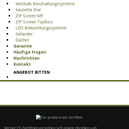
Vertikale Beschattungssysteme
Kassette Star
ZIP Screen MF
Cross Pergolen
ΖIP Screen TopBox
LED-Beleuchtungssysteme
Wir werden zu Ihrem Schatten
Geländer
Dächer
Garantie
Häufige Fragen
Erzählen Sie uns bitte mehr über Ihr
Nachrichten
Projekt.
Kontakt
ANGEBOT BITTEN
ANGEBOT BITTEN
Mit der CE-Zertifizierung eignen sich unsere Pergolen und