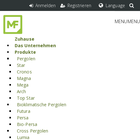
Anmelden
Registrieren
Language
MENU
MENU
Zuhause
Das Unternehmen
Produkte
Cross Pergolen
Pergolen
Star
Cronos
Magna
Die Lumia Pergola ist die Inspiration hinter der neuen
Mega
Kategorie der Cross-Pergolen, die Designs präsentiert, die
Arch
die Eigenschaften traditioneller PVC-Pergolen mit den
Top Star
Innovationen bioklimatischer Modelle vereinen. Lumia
Bioklimatische Pergolen
kombiniert den vertrauten Charme und die Langlebigkeit
Futura
von PVC mit der Anpassungsfähigkeit und den
Persa
ökologischen Vorteilen der bioklimatischen Technologie.
Bio-Persa
Cross Pergolen
Lumia