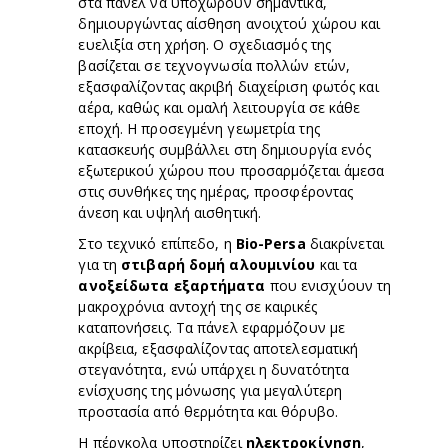
στα πάνελ να υποχωρούν σημαντικά,
δημιουργώντας αίσθηση ανοιχτού χώρου και
ευελιξία στη χρήση. Ο σχεδιασμός της
βασίζεται σε τεχνογνωσία πολλών ετών,
εξασφαλίζοντας ακριβή διαχείριση φωτός και
αέρα, καθώς και ομαλή λειτουργία σε κάθε
εποχή. Η προσεγμένη γεωμετρία της
κατασκευής συμβάλλει στη δημιουργία ενός
εξωτερικού χώρου που προσαρμόζεται άμεσα
στις συνθήκες της ημέρας, προσφέροντας
άνεση και υψηλή αισθητική.
Στο τεχνικό επίπεδο, η
Bio-Persa
διακρίνεται
για τη
στιβαρή δομή αλουμινίου
και τα
ανοξείδωτα εξαρτήματα
που ενισχύουν τη
μακροχρόνια αντοχή της σε καιρικές
καταπονήσεις. Τα πάνελ εφαρμόζουν με
ακρίβεια, εξασφαλίζοντας αποτελεσματική
στεγανότητα, ενώ υπάρχει η δυνατότητα
ενίσχυσης της μόνωσης για μεγαλύτερη
προστασία από θερμότητα και θόρυβο.
Η πέργκολα υποστηρίζει
ηλεκτροκίνηση
,