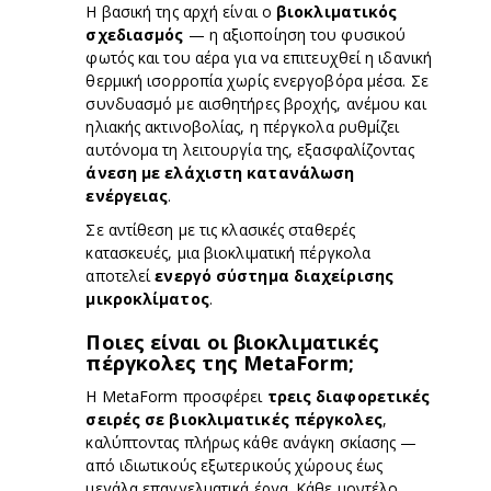
Η βασική της αρχή είναι ο
βιοκλιματικός
σχεδιασμός
— η αξιοποίηση του φυσικού
φωτός και του αέρα για να επιτευχθεί η ιδανική
θερμική ισορροπία χωρίς ενεργοβόρα μέσα. Σε
συνδυασμό με αισθητήρες βροχής, ανέμου και
ηλιακής ακτινοβολίας, η πέργκολα ρυθμίζει
αυτόνομα τη λειτουργία της, εξασφαλίζοντας
άνεση με ελάχιστη κατανάλωση
ενέργειας
.
Σε αντίθεση με τις κλασικές σταθερές
κατασκευές, μια βιοκλιματική πέργκολα
αποτελεί
ενεργό σύστημα διαχείρισης
μικροκλίματος
.
Ποιες είναι οι βιοκλιματικές
πέργκολες της MetaForm;
Η MetaForm προσφέρει
τρεις διαφορετικές
σειρές σε βιοκλιματικές πέργκολες
,
καλύπτοντας πλήρως κάθε ανάγκη σκίασης —
από ιδιωτικούς εξωτερικούς χώρους έως
μεγάλα επαγγελματικά έργα. Κάθε μοντέλο