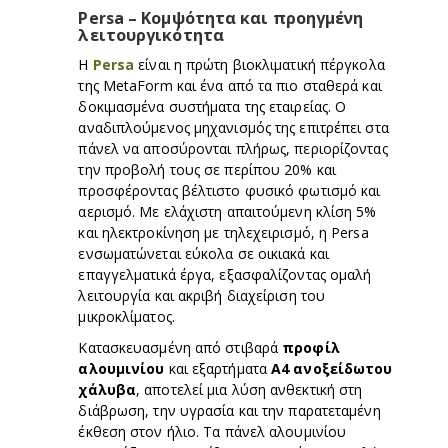
Persa – Κομψότητα και προηγμένη
λειτουργικότητα
Η
Persa
είναι η πρώτη βιοκλιματική πέργκολα
της MetaForm και ένα από τα πιο σταθερά και
δοκιμασμένα συστήματα της εταιρείας. Ο
αναδιπλούμενος μηχανισμός της επιτρέπει στα
πάνελ να αποσύρονται πλήρως, περιορίζοντας
την προβολή τους σε περίπου 20% και
προσφέροντας βέλτιστο φυσικό φωτισμό και
αερισμό. Με ελάχιστη απαιτούμενη κλίση 5%
και ηλεκτροκίνηση με τηλεχειρισμό, η Persa
ενσωματώνεται εύκολα σε οικιακά και
επαγγελματικά έργα, εξασφαλίζοντας ομαλή
λειτουργία και ακριβή διαχείριση του
μικροκλίματος.
Κατασκευασμένη από στιβαρά
προφίλ
αλουμινίου
και εξαρτήματα
A4 ανοξείδωτου
χάλυβα
, αποτελεί μια λύση ανθεκτική στη
διάβρωση, την υγρασία και την παρατεταμένη
έκθεση στον ήλιο. Τα πάνελ αλουμινίου