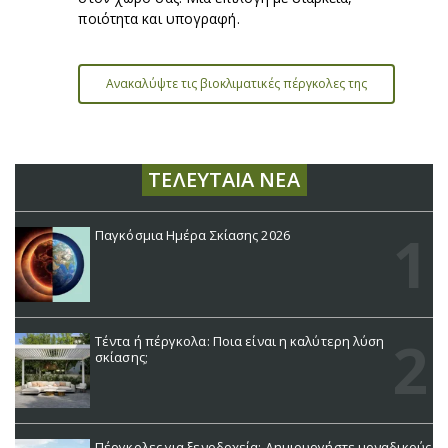
ποιότητα και υπογραφή.
Ανακαλύψτε τις βιοκλιματικές πέργκολες της
MetaForm
ΤΕΛΕΥΤΑΊΑ ΝΈΑ
Παγκόσμια Ημέρα Σκίασης 2026
Τέντα ή πέργκολα: Ποια είναι η καλύτερη λύση
σκίασης;
Πέργκολες για ξενοδοχεία: Δημιουργήστε μοναδικούς